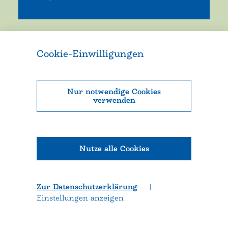
Mehr erfahren
Cookie-Einwilligungen
Nur notwendige Cookies
verwenden
Nutze alle Cookies
Weitere Informationen und Legales
Kontakt & Impressum
Datenschutz
Zur Datenschutzerklärung
|
Einstellungen anzeigen
Zum Seitenanfang