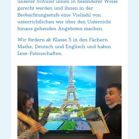
unserer Schüler*innen in besonderer Weise
gerecht werden und ihnen in der
Beobachtungsstufe eine Vielzahl von
unterrichtlichen wie über den Unterricht
hinaus gehenden Angeboten machen.
Wir fördern ab Klasse 5 in den Fächern
Mathe, Deutsch und Englisch und haben
Lese-Patenschaften.