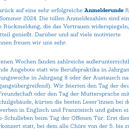
rück auf eine sehr erfolgreiche
Anmelderunde
f
Sommer 2024. Die tollen Anmeldezahlen sind ein
 Rückmeldung, die das Vertrauen widerspiegeln,
teil genießt. Darüber und auf viele motivierte
innen freuen wir uns sehr.
genen Wochen fanden zahlreiche außerunterrichtl
nde Angebote statt wie Berufspraktika in Jahrgan
erungswoche in Jahrgang 8 oder der Austausch n
rgangsübergreifend). Wir feierten den Tag der de
Freundschaft oder den Tag der Muttersprache mi
hulgebäude, kürten die besten Leser*innen bei d
erben in Englisch und Französisch und gaben ei
-Schulleben beim Tag der Offenen Tür. Erst die
onzert statt, bei dem alle Chöre von der 5. bis z