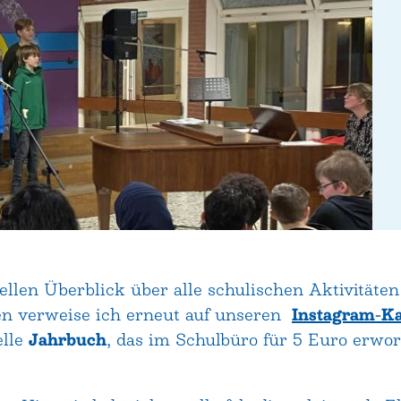
ellen Überblick über alle schulischen Aktivitäte
en verweise ich erneut auf unseren
Instagram-K
elle
Jahrbuch
, das im Schulbüro für 5 Euro erw