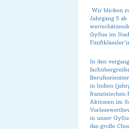
Wir blicken zu
Jahrgang 5 ab 
wertschätzende
GySue im Stadt
Fünftklässler*
In den vergan
fachübergreife
Berufsorienti
in Indien (jah
französischen 
Aktionen im Sc
Vorlesewettbew
in unser GySue
das große Chork