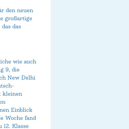
ür den neuen
e großartige
 das das
iche wie auch
g 9, die
ach New Delhi
utsch-
t kleinen
en
nen Einblick
se Woche fand
u 12. Klasse