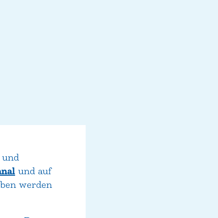
n und
anal
und auf
orben werden